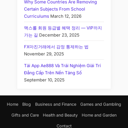
Why Some Countries Are Removing
Certain Subjects From School
Curriculums
March 12, 2026
맥스롤 회원 등급별 혜택 정리 — VIP까지
가는 길
December 23, 2025
FX마진거래에서 감정 통제하는 법
November 29, 2025
Tải App Ae888 Và Trải Nghiệm Giải Trí
Đẳng Cấp Trên Nền Tảng Số
September 10, 2025
Home
Blog
Business and Finance
Games and Gambling
Gifts and Care
Health and Beauty
Home and Garden
Contact