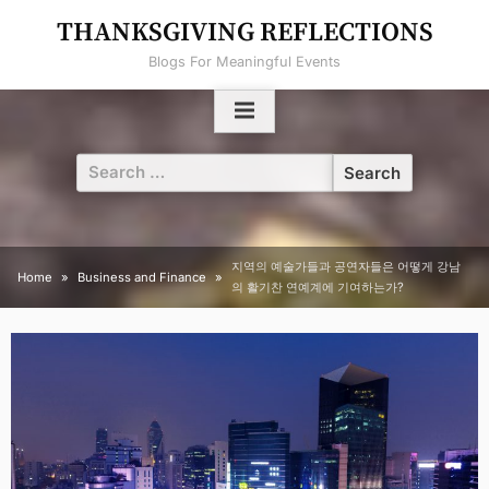
Skip
THANKSGIVING REFLECTIONS
to
Blogs For Meaningful Events
content
Search
for:
지역의 예술가들과 공연자들은 어떻게 강남
Home
Business and Finance
의 활기찬 연예계에 기여하는가?