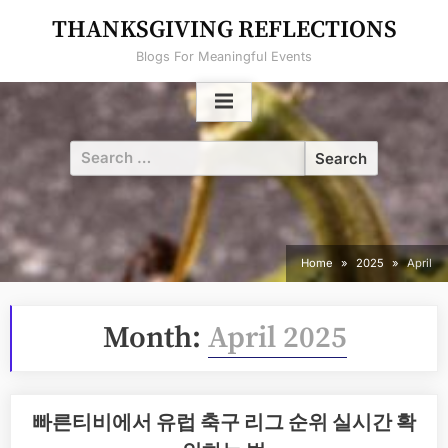
Skip
THANKSGIVING REFLECTIONS
to
Blogs For Meaningful Events
content
Search
for:
Home
2025
April
Month:
April 2025
빠른티비에서 유럽 축구 리그 순위 실시간 확