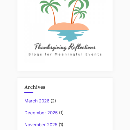
유
럽
축
구
리
그
순
위
실
시
간
확
Archives
인
하
March 2026
(2)
는
December 2025
(1)
법”
November 2025
(1)