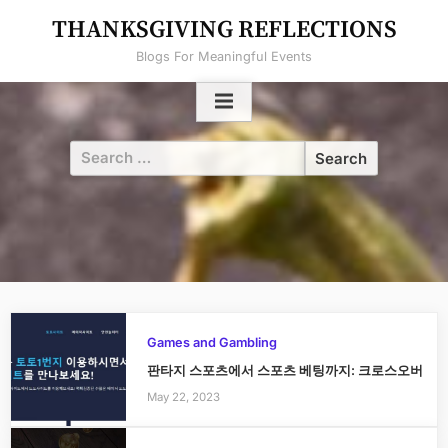
Skip
THANKSGIVING REFLECTIONS
to
Blogs For Meaningful Events
content
Search
for:
Games and Gambling
판타지 스포츠에서 스포츠 베팅까지: 크로스오버
May 22, 2023