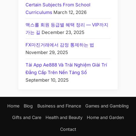
Certain Subjects From School
Curriculums
March 12, 2026
맥스롤 회원 등급별 혜택 정리 — VIP까지
가는 길
December 23, 2025
FX마진거래에서 감정 통제하는 법
November 29, 2025
Tải App Ae888 Và Trải Nghiệm Giải Trí
Đẳng Cấp Trên Nền Tảng Số
September 10, 2025
Home
Blog
Business and Finance
Games and Gambling
Gifts and Care
Health and Beauty
Home and Garden
Contact