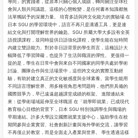
導向」的實踐者，從原本只關心個人成績，轉向關注全球社
會與人類共同議題。這樣的心態蛻變，是任何書本知識都無
法單獨賦予的深層力量。 培育多語與跨文化能力的實驗場 在
日本 SGU 的學習環境中，語言不再只是溝通工具，更是連
結文化與打開理解世界的鑰匙。SGU 所屬大學大多設有全英
語授課課程，並同時提供日語強化課程，使學生能在短時間
內建立雙語能力。對於非日語背景的學生而言，這種設計大
幅降低了學習障礙，也提升了生活與職涯的彈性。 更值得一
提的是，學生在日常中會與來自不同國家的同學共處於學術
討論、團隊合作與生活場景中，這些跨文化的實際互動經
驗，有助於建立真正的文化敏感度與全球素養。當學生能用
不同語言理解世界、用多種視角思考問題時，他們所具備的
國際競爭力，早已遠遠超越課堂成績的框架。 進階連結未
來：從學術場域延伸至全球職涯 在「就學即就業」已成現代
教育核心目標的背景下，日本 SGU 特別強調學生與職場的
早期連結。許多大學設立國際就業支援中心，協助學生在校
期間參與企業實習、社會創新計畫與海外學術交流，讓學習
不再僅止於教室，而是全面走入產業與世界。 學生透過這樣