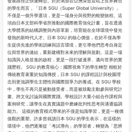
發展路徑正快速轉型。對於渴望在亞洲深造並站上世界舞台
的學生而言，「日本 SGU（Super Global University）」
不僅是一個升學選項，更是一場身分與視野的蛻變旅程。這
項由日本文部科學省所推動的國際教育強化計畫，旨在透過
大學體系的結構調整與內容革新，培育能在全球環境中發光
發熱的新時代人才。日本 SGU 的核心價值，在於不僅為學
生提供先進的學術訓練與語言環境，更引導他們思考自身定
位與世界的連結，重新建構對未來的理解與規劃。這是一場
知識與人格並進的啟程，更是一段打破邊界、邁向世界的實
踐歷程。 SGU 的教育核心：國際視角下的學生轉型 相較於
傳統教育著重於知識傳授，日本 SGU 的課程設計與校園理
念則更強調學生主體性與國際競爭力的養成。在 SGU 學校
中，學生不再只是被動接受者，而是被鼓勵主動參與研究計
畫、跨文化討論與國際實踐。學校設計大量小組合作課程與
案例研究，讓學生在真實議題中磨練批判性思考與溝通協調
能力。 這樣的教育模式帶來的不僅是知識學習，更是一種價
值觀的重塑。許多曾就讀日本 SGU 的學生表示，在這樣的
環境中，他們逐漸從「考試導向」的學習者，轉變為「思辨