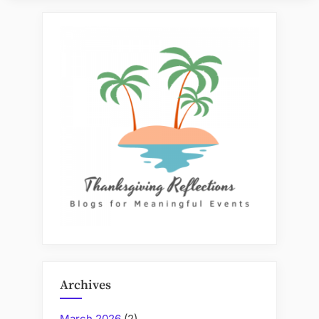
Forandrer
Lånemarkedet
Med
Innsikt
Og
Innovasjon”
Archives
March 2026
(2)