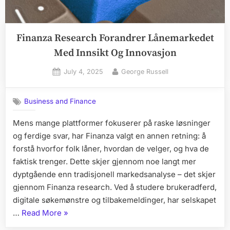
Finanza Research Forandrer Lånemarkedet
Med Innsikt Og Innovasjon
Posted
By
July 4, 2025
George Russell
on
Business and Finance
Mens mange plattformer fokuserer på raske løsninger
og ferdige svar, har Finanza valgt en annen retning: å
forstå hvorfor folk låner, hvordan de velger, og hva de
faktisk trenger. Dette skjer gjennom noe langt mer
dyptgående enn tradisjonell markedsanalyse – det skjer
gjennom Finanza research. Ved å studere brukeradferd,
digitale søkemønstre og tilbakemeldinger, har selskapet
“Finanza
…
Read More
»
Research