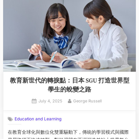
教育新世代的轉捩點：日本 SGU 打造世界型
學生的蛻變之路
Posted
By
July 4, 2025
George Russell
on
Education and Learning
在教育全球化與數位化雙重驅動下，傳統的學習模式與國際