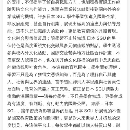
的安排，不僅提早了解自身職涯方向，也能獲得實際工作經
驗與跨文化合作能力，進而在畢業後無縫銜接到國內外的企
業或研究機構。許多日本 SGU 學生畢業後進入國際企業、
非政府組織，甚至自行創業，展現出極高的適應力與領導潛
能。這不只是知識能力的延伸，更是教育價值的具體實現。
文化融合與價值反思：讓學習不止於知識 日本 SGU 的另一
個特色是高度重視文化交融與多元價值觀的對話。學生透過
參與校內外文化活動、國際交流營與地方社區合作計畫，不
僅更深入認識日本，也在與其他文化碰撞的過程中反思自己
的價值觀與社會角色。 在這種教育氛圍中，學生開始理解，
學習不只是為了獲得文憑或知識，而是為了理解自己與他
人、社會與世界的連結。當學習回歸到人本思維與社會責任
層面時，教育的意義才真正完整。這正是日本 SGU 所致力
推動的深層目標──讓每位學生，不只是學會知識，更學會成
為有溫度、有判斷、有行動力的國際公民。 結語：日本
SGU，讓學習成為影響世界的起點 日本 SGU 所展現的不僅
是國家教育政策的前瞻視野，更是對未來世界人才樣貌的深
度預見。在這個平台上，每位學生都能以個人特質出發，融