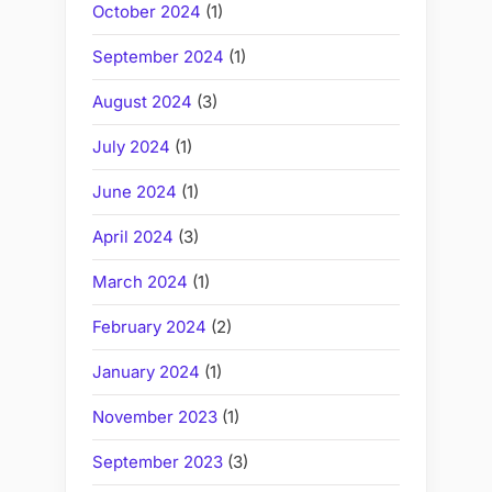
October 2024
(1)
September 2024
(1)
August 2024
(3)
July 2024
(1)
June 2024
(1)
April 2024
(3)
March 2024
(1)
February 2024
(2)
January 2024
(1)
November 2023
(1)
September 2023
(3)