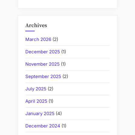
증
설
명”
Archives
March 2026
(2)
December 2025
(1)
November 2025
(1)
September 2025
(2)
July 2025
(2)
April 2025
(1)
January 2025
(4)
December 2024
(1)