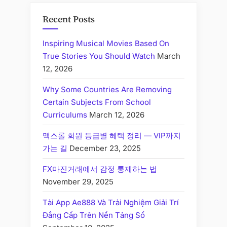
Recent Posts
Inspiring Musical Movies Based On
True Stories You Should Watch
March
12, 2026
Why Some Countries Are Removing
Certain Subjects From School
Curriculums
March 12, 2026
맥스롤 회원 등급별 혜택 정리 — VIP까지
가는 길
December 23, 2025
FX마진거래에서 감정 통제하는 법
November 29, 2025
Tải App Ae888 Và Trải Nghiệm Giải Trí
Đẳng Cấp Trên Nền Tảng Số