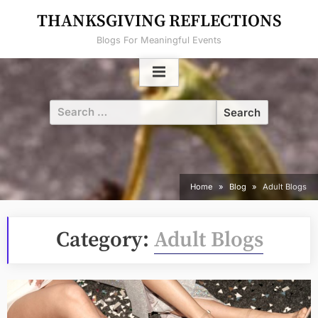
Skip
THANKSGIVING REFLECTIONS
to
Blogs For Meaningful Events
content
Search
for:
Home
Blog
Adult Blogs
Category:
Adult Blogs