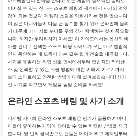
아드레날린이 전략을 만나고 모든 게임이 잠재적인 승리로
이어질 수 있는 신나는 스포츠 베팅의 세계에서 사기의 먹잇
감이 되는 것보다 더 빨리 스릴을 약화시키는 것은 없습니다.
더 많은 마니아들이 다음 큰 점수를 찾기 위해 온라인에 몰리
기 때문에 이 디지털 분야를 주의 깊게 탐색하는 것이 중요합
니다. 하지만 두려워하지 마세요! 이 가이드에서는 옵션의 바
다를 건너고 선택한 스포츠 베팅 사이트가 오는 대로 합법적
인지 확인하는 데 도움이 되는 필수 팁과 전술을 제공합니다.
사기를 유발하는 위험 신호 인식에서부터 합법적인 라이센
스 및 신뢰할 수 있는 지불 방법에 대한 이해에 이르기까지
보다 스마트하고 안전한 방법에 대해 살펴보겠습니다! 성가
신 사기를 막으면서 게임을 높일 준비를 하세요!
온라인 스포츠 베팅 및 사기 소개
디지털 시대에 온라인 스포츠 베팅은 인기가 급증하여 마니
아들이 좋아하는 게임에 참여할 수 있는 짜릿한 방법을 제공
합니다. 몇 번의 클릭만으로 팬들은 메이저 리그 매치업부터