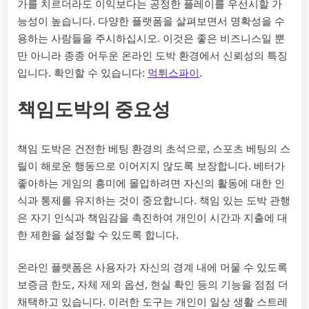
가를 치르더라도 이익보다는 공정한 플레이를 우선시할 가
능성이 높습니다. 다양한 플랫폼을 살펴보면서 명확성을 수
용하는 사람들을 주시하십시오. 이것은 좋은 비즈니스일 뿐
만 아니라 종종 어두운 온라인 도박 환경에서 신뢰성의 특징
입니다. 확인할 수 있습니다:
먹튀스파이
.
책임도박의 중요성
책임 도박은 건전한 베팅 환경의 초석으로, 스포츠 베팅의 스
릴이 해로운 행동으로 이어지지 않도록 보장합니다. 베터가
좋아하는 게임의 흥미에 몰입하려면 자신의 활동에 대한 인
식과 통제를 유지하는 것이 중요합니다. 책임 있는 도박 관행
은 자기 인식과 책임감을 촉진하여 개인이 시간과 지출에 대
한 제한을 설정할 수 있도록 합니다.
온라인 플랫폼은 사용자가 자신의 경계 내에 머물 수 있도록
보증금 한도, 자체 제외 옵션, 현실 확인 등의 기능을 점점 더
채택하고 있습니다. 이러한 도구는 개인이 일상 생활 스트레