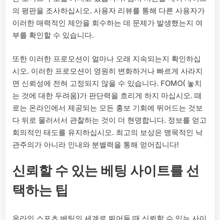
의 평판을 조사하십시오. 사용자 리뷰를 통해 다른 사용자가
이러한 매력적인 제안을 회수하는 데 문제가 발생했는지 여
부를 확인할 수 있습니다.
또한 이러한 프로모션이 얼마나 오래 지속되는지 확인하십
시오. 이러한 프로모션이 영원히 변화하거나 빠르게 사라지
면 신뢰성에 전혀 고정되지 않을 수 있습니다. FOMO( 놓치
는 것에 대한 두려움)가 판단력을 흐리게 하지 마십시오. 때
로는 온라인에서 제공되는 모든 홍보 기회에 뛰어드는 것보
다 뒤로 물러서서 관찰하는 것이 더 현명합니다. 정보를 얻고
회의적인 태도를 유지하십시오. 최고의 보상은 맹목적인 낙
관주의가 아니라 인내와 분별력을 통해 얻어집니다!
신뢰할 수 있는 베팅 사이트를 선
택하는 팁
온라인 스포츠 베팅의 세계로 뛰어들 때 신뢰할 수 있는 사이