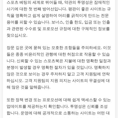
스포츠 베팅의 세계로 뛰어들 때, 약관의 투명성은 잠재적인
사기에 대한 첫 번째 방어선입니다. 평판이 좋은 사이트는 규
칙을 명확하고 쉽게 설명하여 머리를 긁적이게 만드는 전문
용어를 피할 수 있습니다. 보너스, 인출 한도, 입금 또는 인출
과 관련된 수수료 및 프로모션 규정에 대한 구체적인 정보를
찾으십시오.
장문 깊은 곳에 묻혀 있는 모호한 조항들을 주의하세요. 이것
들은 종종 비윤리적인 관행에 대한 허점으로 작용할 수 있습
니다. 신뢰할 수 있는 스포츠북은 지불에 대한 명확한 일정과
분쟁이 발생할 경우 명확한 절차가 있을 것입니다. 명확하지
않은 것으로 보이는 경우 주저하지 말고 고객 지원팀에 연락
하십시오. 고객 지원팀의 지원 의지는 사이트의 무결성에 대
해 많은 것을 말해줍니다.
또한 정책 변경 또는 프로모션에 대해 쉽게 액세스할 수 있는
업데이트를 제공하는지 확인합니다. 투명성은 신뢰를 조성
합니다. 운영에 대해 공개적으로 소통하는 사이트는 어떤 대