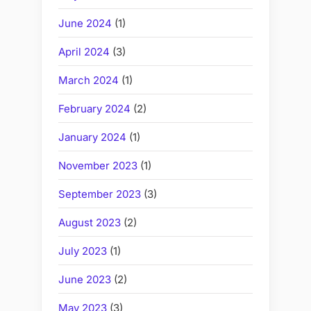
June 2024
(1)
April 2024
(3)
March 2024
(1)
February 2024
(2)
January 2024
(1)
November 2023
(1)
September 2023
(3)
August 2023
(2)
July 2023
(1)
June 2023
(2)
May 2023
(3)