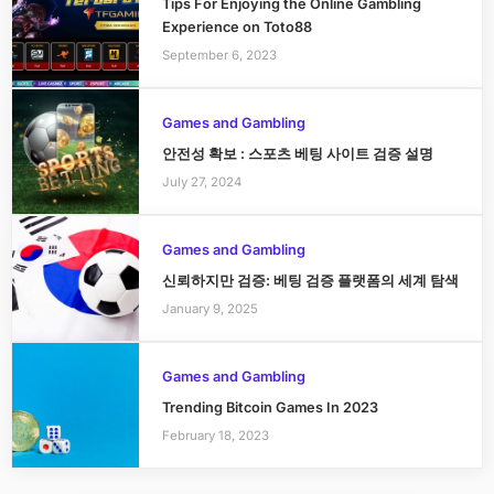
Tips For Enjoying the Online Gambling
Experience on Toto88
September 6, 2023
Games and Gambling
안전성 확보 : 스포츠 베팅 사이트 검증 설명
July 27, 2024
Games and Gambling
신뢰하지만 검증: 베팅 검증 플랫폼의 세계 탐색
January 9, 2025
Games and Gambling
Trending Bitcoin Games In 2023
February 18, 2023