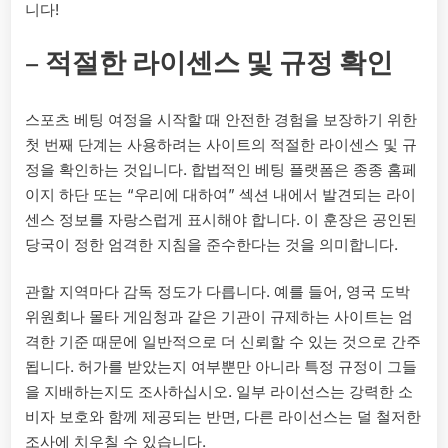
니다!
– 적절한 라이센스 및 규정 확인
스포츠 베팅 여정을 시작할 때 안전한 경험을 보장하기 위한
첫 번째 단계는 사용하려는 사이트의 적절한 라이센스 및 규
정을 확인하는 것입니다. 합법적인 베팅 플랫폼은 종종 홈페
이지 하단 또는 “우리에 대하여” 섹션 내에서 발견되는 라이
센스 정보를 자랑스럽게 표시해야 합니다. 이 훈장은 공인된
당국이 정한 엄격한 지침을 준수한다는 것을 의미합니다.
관할 지역마다 감독 정도가 다릅니다. 예를 들어, 영국 도박
위원회나 몰타 게임청과 같은 기관이 규제하는 사이트는 엄
격한 기준 때문에 일반적으로 더 신뢰할 수 있는 것으로 간주
됩니다. 허가를 받았는지 여부뿐만 아니라 특정 규정이 그들
을 지배하는지도 조사하십시오. 일부 라이선스는 강력한 소
비자 보호와 함께 제공되는 반면, 다른 라이선스는 덜 철저한
조사에 치우칠 수 있습니다.