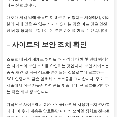
다는 신호입니다.
매초가 게임 날에 중요한 이 빠르게 진행되는 세상에서, 여러
분의 뒤에 믿을 수 있는 지지가 있다는 것을 아는 것은 안전
한 베팅 경험을 보장하는 데 모든 차이를 만들 수 있습니다!
– 사이트의 보안 조치 확인
스포츠 베팅의 세계로 뛰어들 때 사기에 대한 첫 번째 방어선
은 사이트의 보안 조치를 확인하는 것입니다. 보안 사이트는
종종 개인 및 금융 정보를 훔쳐보는 것으로부터 보호하는
SSL 인증서와 같은 암호화 프로토콜을 표시합니다. 주소 표
시줄에서 작은 자물쇠 아이콘을 찾습니다. 큰 보호를 의미하
는 작은 세부 정보입니다.
다음으로 사이트에서 2요소 인증(2FA)을 사용하는지 조사합
니다. 이 추가 계층은 암호뿐만 아니라 모바일 장치로 전송된