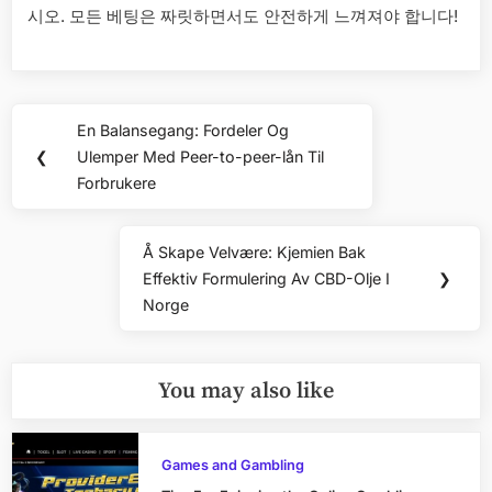
시오. 모든 베팅은 짜릿하면서도 안전하게 느껴져야 합니다!
Post
En Balansegang: Fordeler Og
Previous
navigation
❮
Ulemper Med Peer-to-peer-lån Til
Post:
Forbrukere
Å Skape Velvære: Kjemien Bak
Next
Effektiv Formulering Av CBD-Olje I
❯
Post:
Norge
You may also like
Games and Gambling