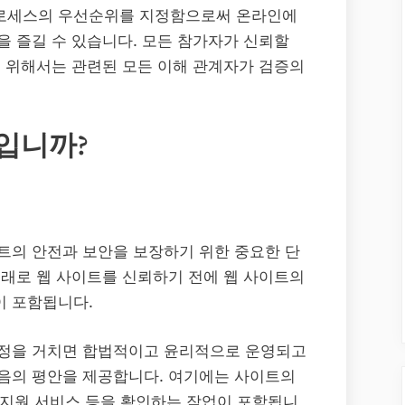
로세스의 우선순위를 지정함으로써 온라인에
을 즐길 수 있습니다. 모든 참가자가 신뢰할
기 위해서는 관련된 모든 이해 관계자가 검증의
입니까?
트의 안전과 보안을 보장하기 위한 중요한 단
거래로 웹 사이트를 신뢰하기 전에 웹 사이트의
이 포함됩니다.
과정을 거치면 합법적이고 윤리적으로 운영되고
음의 평안을 제공합니다. 여기에는 사이트의
객 지원 서비스 등을 확인하는 작업이 포함됩니