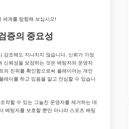
의 세계를 탐험해 보십시오!
검증의 중요성
 강조해도 지나치지 않습니다. 신뢰가 가장
과 신뢰성을 보장하는 것은 베팅자와 운영자
이트의 진위를 확인함으로써 플레이어는 개인
플레이를 하고 있음을 알고 안심할 수 있습니
 조작할 수 있는 그늘진 운영자를 제거하는 데
터 베팅자를 보호할 뿐만 아니라 스포츠 베팅