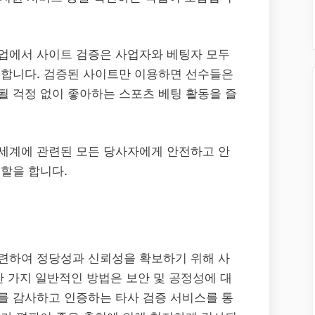
업에서 사이트 검증은 사업자와 베팅자 모두
 합니다. 검증된 사이트만 이용하면 선수들은
될 걱정 없이 좋아하는 스포츠 베팅 활동을 즐
세계에 관련된 모든 당사자에게 안전하고 안
역할을 합니다.
련하여 정당성과 신뢰성을 확보하기 위해 사
한 가지 일반적인 방법은 보안 및 공정성에 대
를 감사하고 인증하는 타사 검증 서비스를 통