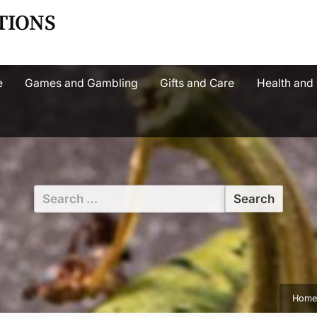
TIONS
e
Games and Gambling
Gifts and Care
Health and
Search
for:
Hom