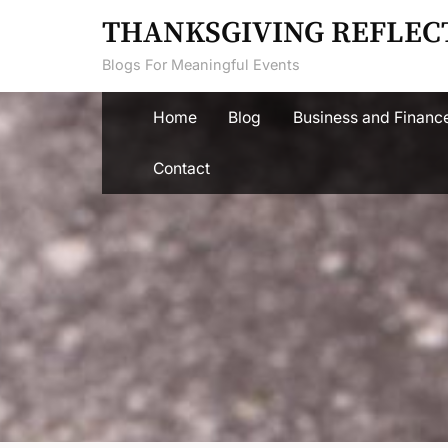
Skip
THANKSGIVING REFLEC
to
Blogs For Meaningful Events
content
Home
Blog
Business and Financ
Contact