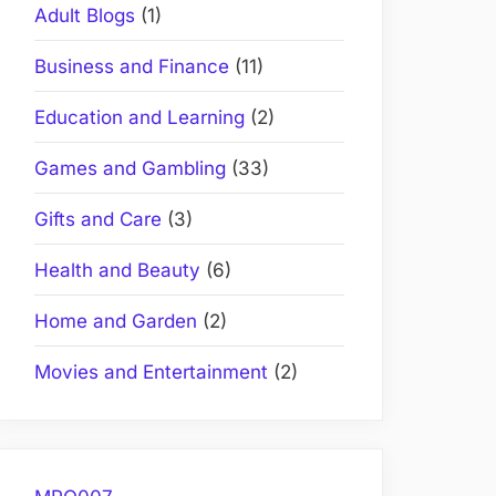
Adult Blogs
(1)
Business and Finance
(11)
Education and Learning
(2)
Games and Gambling
(33)
Gifts and Care
(3)
Health and Beauty
(6)
Home and Garden
(2)
Movies and Entertainment
(2)