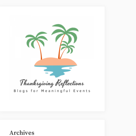
Archives