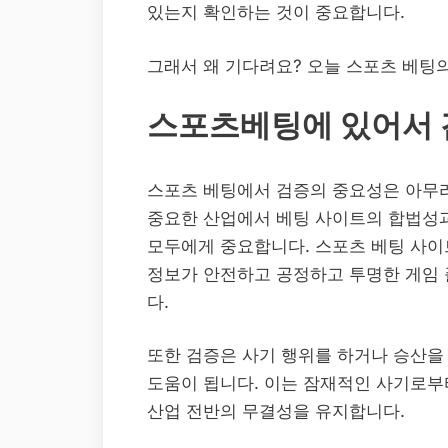
있는지 확인하는 것이 중요합니다.
그래서 왜 기다려요? 오늘 스포츠 베팅
스포츠베팅에 있어서 
스포츠 베팅에서 검증의 중요성은 아무리
중요한 산업에서 베팅 사이트의 합법성
모두에게 중요합니다. 스포츠 베팅 사
정보가 안전하고 공정하고 투명한 게임 
다.
또한 검증은 사기 행위를 하거나 승산을
도움이 됩니다. 이는 잠재적인 사기로부
산업 전반의 무결성을 유지합니다.