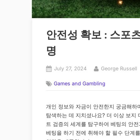
안전성 확보 : 스포
명
Posted
By
July 27, 2024
George Russell
on
Games and Gambling
개인 정보와 자금이 안전한지 궁금해하며
탐색하는 데 지치셨나요? 더 이상 보지 
트 검증의 세계를 탐구하여 베팅의 안전
베팅을 하기 전에 취해야 할 필수 단계