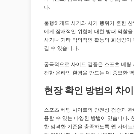
다.
불행하게도 사기와 사기 행위가 흔한 산
에게 잠재적인 위험에 대한 방패 역할을
사기나 기타 악의적인 활동의 희생양이 
길 수 있습니다.
궁극적으로 사이트 검증은 스포츠 베팅 
전한 온라인 환경을 만드는 데 중요한 
현장 확인 방법의 차이
스포츠 베팅 사이트의 안전성 검증과 관
용할 수 있는 다양한 방법이 있습니다. 
한 엄격한 기준을 충족하도록 웹 사이트