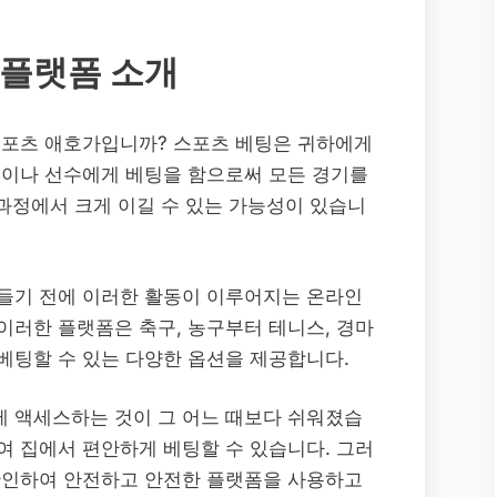
 플랫폼 소개
스포츠 애호가입니까? 스포츠 베팅은 귀하에게
팀이나 선수에게 베팅을 함으로써 모든 경기를
 과정에서 크게 이길 수 있는 가능성이 있습니
들기 전에 이러한 활동이 이루어지는 온라인
이러한 플랫폼은 축구, 농구부터 테니스, 경마
베팅할 수 있는 다양한 옵션을 제공합니다.
 액세스하는 것이 그 어느 때보다 쉬워졌습
여 집에서 편안하게 베팅할 수 있습니다. 그러
확인하여 안전하고 안전한 플랫폼을 사용하고