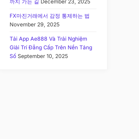
까지 가는 길
December 23, 2025
FX마진거래에서 감정 통제하는 법
November 29, 2025
Tải App Ae888 Và Trải Nghiệm
Giải Trí Đẳng Cấp Trên Nền Tảng
Số
September 10, 2025