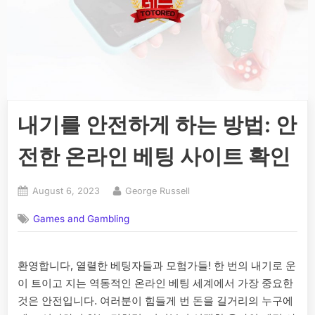
내기를 안전하게 하는 방법: 안
전한 온라인 베팅 사이트 확인
Posted
By
August 6, 2023
George Russell
on
Games and Gambling
환영합니다, 열렬한 베팅자들과 모험가들! 한 번의 내기로 운
이 트이고 지는 역동적인 온라인 베팅 세계에서 가장 중요한
것은 안전입니다. 여러분이 힘들게 번 돈을 길거리의 누구에