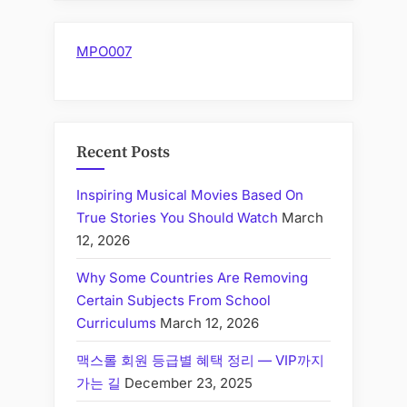
MPO007
Recent Posts
Inspiring Musical Movies Based On
True Stories You Should Watch
March
12, 2026
Why Some Countries Are Removing
Certain Subjects From School
Curriculums
March 12, 2026
맥스롤 회원 등급별 혜택 정리 — VIP까지
가는 길
December 23, 2025