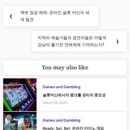
Post
잭팟 잠금 해제: 온라인 슬롯 머신의 세
Previous
❮
navigation
계 발견
Post:
지역의 예술가들과 공연자들은 어떻게
Next
❯
강남의 활기찬 연예계에 기여하는가?
Post:
You may also like
Games and Gambling
슬롯머신에서의 뱅크롤 관리의 중요성
March 28, 2023
Games and Gambling
Ready, Set, Bet: 온라인 카지노 게임