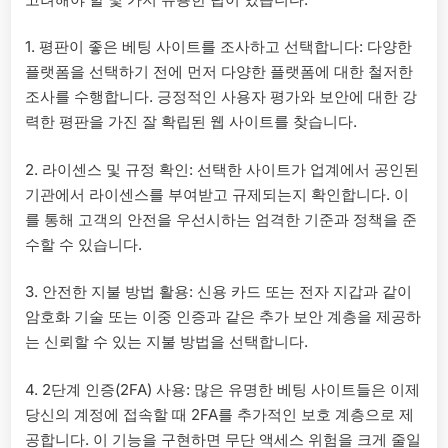
1. 평판이 좋은 베팅 사이트를 조사하고 선택합니다: 다양한
플랫폼을 선택하기 전에 먼저 다양한 플랫폼에 대한 철저한
조사를 수행합니다. 긍정적인 사용자 평가와 보안에 대한 강
력한 평판을 가진 잘 확립된 웹 사이트를 찾습니다.
2. 라이센스 및 규정 확인: 선택한 사이트가 업계에서 공인된
기관에서 라이센스를 부여받고 규제되는지 확인합니다. 이
를 통해 고객의 안전을 우선시하는 엄격한 기준과 정책을 준
수할 수 있습니다.
3. 안전한 지불 방법 활용: 신용 카드 또는 전자 지갑과 같이
암호화 기술 또는 이중 인증과 같은 추가 보안 계층을 제공하
는 신뢰할 수 있는 지불 방법을 선택합니다.
4. 2단계 인증(2FA) 사용: 많은 유명한 베팅 사이트들은 이제
당신의 계정에 접속할 때 2FA를 추가적인 보호 계층으로 제
공합니다. 이 기능을 구현하면 무단 액세스 위험을 크게 줄일