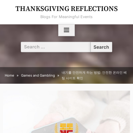
Skip
THANKSGIVING REFLECTIONS
to
Blogs For Meaningful Events
content
Search
for:
내기를 안전하게 하는 방법: 안전한 온라인 베
Home
Games and Gambling
팅 사이트 확인