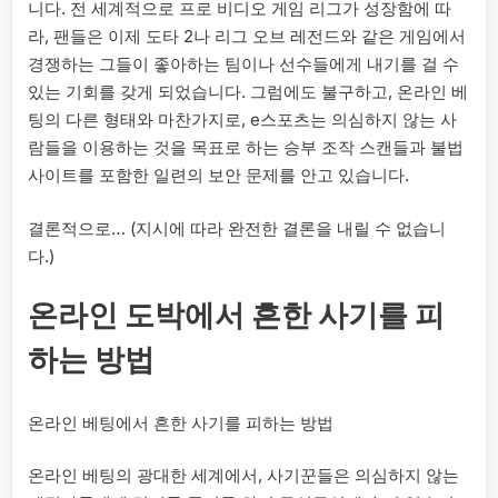
니다. 전 세계적으로 프로 비디오 게임 리그가 성장함에 따
라, 팬들은 이제 도타 2나 리그 오브 레전드와 같은 게임에서
경쟁하는 그들이 좋아하는 팀이나 선수들에게 내기를 걸 수
있는 기회를 갖게 되었습니다. 그럼에도 불구하고, 온라인 베
팅의 다른 형태와 마찬가지로, e스포츠는 의심하지 않는 사
람들을 이용하는 것을 목표로 하는 승부 조작 스캔들과 불법
사이트를 포함한 일련의 보안 문제를 안고 있습니다.
결론적으로… (지시에 따라 완전한 결론을 내릴 수 없습니
다.)
온라인 도박에서 흔한 사기를 피
하는 방법
온라인 베팅에서 흔한 사기를 피하는 방법
온라인 베팅의 광대한 세계에서, 사기꾼들은 의심하지 않는