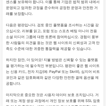
센스를 보유해야 합니다. 이를 통해 기업은 법적 범위 내에서
운영되고 엄격한 규정을 준수하여 공정한 운영과 안전한 거
래를 보장합니다.
다음은 평판입니다. 검토 중인 플랫폼을 조사하는 시간을 갖
으십시오. 리뷰를 읽고, 포럼 또는 스포츠 베팅 마니아 전용
소셜 미디어 그룹에 대한 토론에 참여하십시오. 경험이 풍부
한 사람들의 의견을 듣는 것은 웹 사이트의 신뢰성과 고객 만
족도 수준에 대한 귀중한 통찰력을 제공할 수 있습니다.
하지만 잠깐, 더 있어요! 지불 방법은 신뢰할 수 있는 플랫폼
을 평가하는 데 필수적인 부분입니다. 평판이 좋은 웹 사이트
는 신용 카드, 전자 지갑(예: PayPal 또는 Skrill), 심지어 비트
코인과 같은 암호화폐와 같은 다양한 안전한 결제 옵션을 제
공합니다.
마지막으로 중요한 것은 사용자 데이터 보호 조치입니다. 거
래 또는 계정 생성 과정에서 개인 정보 보호를 위해 SSL 암호