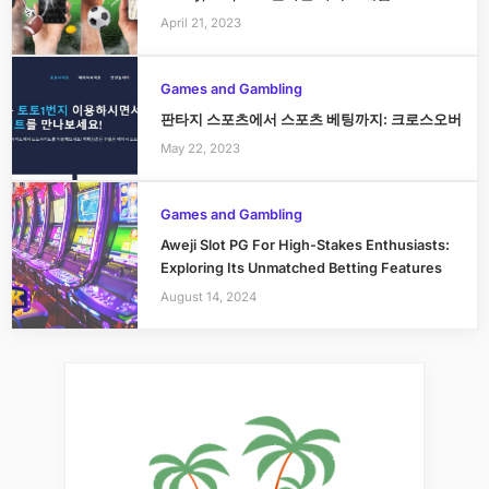
April 21, 2023
Games and Gambling
판타지 스포츠에서 스포츠 베팅까지: 크로스오버
May 22, 2023
Games and Gambling
Aweji Slot PG For High-Stakes Enthusiasts:
Exploring Its Unmatched Betting Features
August 14, 2024