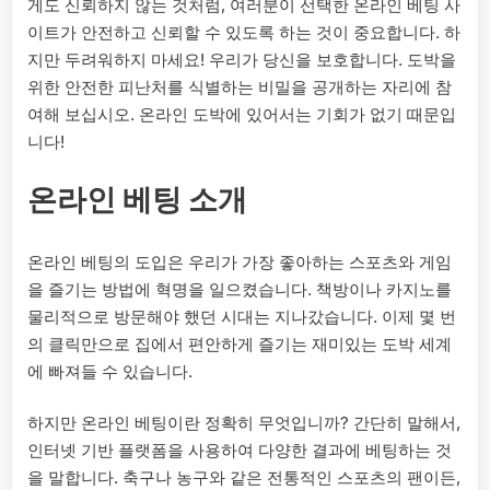
게도 신뢰하지 않는 것처럼, 여러분이 선택한 온라인 베팅 사
이트가 안전하고 신뢰할 수 있도록 하는 것이 중요합니다. 하
지만 두려워하지 마세요! 우리가 당신을 보호합니다. 도박을
위한 안전한 피난처를 식별하는 비밀을 공개하는 자리에 참
여해 보십시오. 온라인 도박에 있어서는 기회가 없기 때문입
니다!
온라인 베팅 소개
온라인 베팅의 도입은 우리가 가장 좋아하는 스포츠와 게임
을 즐기는 방법에 혁명을 일으켰습니다. 책방이나 카지노를
물리적으로 방문해야 했던 시대는 지나갔습니다. 이제 몇 번
의 클릭만으로 집에서 편안하게 즐기는 재미있는 도박 세계
에 빠져들 수 있습니다.
하지만 온라인 베팅이란 정확히 무엇입니까? 간단히 말해서,
인터넷 기반 플랫폼을 사용하여 다양한 결과에 베팅하는 것
을 말합니다. 축구나 농구와 같은 전통적인 스포츠의 팬이든,