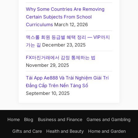
Why Some Countries Are Removing
Certain Subjects From School
Curriculums
March 12, 2026
맥스롤 회원 등급별 혜택 정리 — VIP까지
가는 길
December 23, 2025
FX마진거래에서 감정 통제하는 법
November 29, 2025
Tải App Ae888 Và Trải Nghiệm Giải Trí
Đẳng Cấp Trên Nền Tảng Số
September 10, 2025
Home
Blog
Business and Finance
Games and Gambling
Gifts and Care
Health and Beauty
Home and Garden