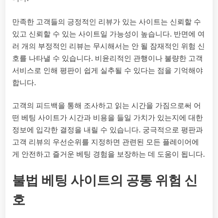
만족한 고객들의 긍정적인 리뷰가 있는 사이트는 신뢰할 수
있고 신뢰할 수 있는 사이트일 가능성이 높습니다. 반면에 여
러 개의 부정적인 리뷰는 무시해서는 안 될 잠재적인 위험 신
호를 나타낼 수 있습니다. 비윤리적인 관행이나 불량한 고객
서비스로 인해 평판이 쉽게 실추될 수 있다는 점을 기억해야
합니다.
고객의 피드백을 통해 조사하고 읽는 시간을 가짐으로써 어
떤 베팅 사이트가 시간과 비용을 들일 가치가 있는지에 대한
정보에 입각한 결정을 내릴 수 있습니다. 궁극적으로 평판과
고객 리뷰의 우선순위를 지정하면 관련된 모든 플레이어에
게 안전하고 즐거운 베팅 경험을 보장하는 데 도움이 됩니다.
불법 베팅 사이트의 공통 위험 신
호