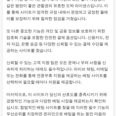
같은 평판이 좋은 관할권의 유효한 도박 라이센스입니다. 이
를 통해 사이트가 엄격한 규정 내에서 운영되고 공정한 플레
이를 보장하기 위해 철저한 점검을 거쳤습니다.
또 다른 중요한 기능은 개인 및 금융 정보를 보호하기 위한
암호화 기술을 포함한 안전한 결제 옵션입니다. 신용카드, 전
자 지갑, 은행 송금 등 다양한 신뢰할 수 있는 결제 수단을 제
공하는 사이트를 찾습니다.
신뢰할 수 있는 고객 지원 팀은 모든 문제나 우려 사항을 신
속하게 처리하는 데에도 필수적입니다. 라이브 채팅, 이메일
또는 전화를 통해 연중무휴 지원을 제공하는 베팅 사이트를
선택하여 필요할 때마다 지원을 제공합니다.
마지막으로, 이 사이트가 당신의 선호도를 충족시키기 위해
경쟁적인 가능성과 다양한 베팅 시장을 제공하는지 확인하
십시오. 합법적인 베팅 사이트를 찾을 때 이러한 필수 기능의
우선순위를 지정하면 온라인으로 베팅을 하는 동안 마음의