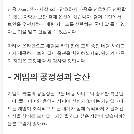
신용 카드, 전자 지갑 또는 암호화폐 사용을 선호하든 선택할
수 있는 다양한 보안 결제 옵션이 있습니다. 결제 수단에서
보안을 우선시하는 베팅 사이트를 선택하면 돈이 잘 들어 있
다는 것을 알고 안심할 수 있습니다.
따라서 온라인으로 베팅을 하기 전에 고려 중인 베팅 사이트
에서 제공하는 보안 결제 옵션을 확인하십시오. 당신의 마음
과 지갑은 그것에 대해 감사할 것입니다.
– 게임의 공정성과 승산
게임과 확률의 공정성은 모든 베팅 사이트의 중요한 측면입
니다. 플레이어와 운영자 사이에 신뢰가 쌓이는 기반입니다.
모든 게임이 조작되고 모든 내기가 집에 유리하게 기울어진
세상을 상상해 보세요 – 게임을 하고 싶은 사람이 있습니까?
물론 그렇지 않아요.