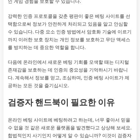
인 게임 경험을 보호할 수 있습니다.
강력한 인증 프로토콜을 갖춘 평판이 좋은 베팅 사이트를 선
택함으로써 정보가 안전하게 처리되고 있음을 알고 안심할
수 있습니다. 다중 요소 인증 방법에서 암호화 기술에 이르기
까지 이러한 보호 장치는 개인 정보를 보호하고 무단 액세스
를 방지하는 데 중요한 역할을 합니다.
다음에 온라인에서 새로운 베팅 기회를 모색할 때는 디지털
존재감을 보호하는 데 인증의 중요성을 기억하시기 바랍니
다. 계속해서 정보를 얻고, 조심하며, 인증 베팅 사이트가 제
공하는 모든 것을 즐기십시오.
검증자 핸드북이 필요한 이유
온라인 베팅 사이트에 베팅하려고 하는데, 너무 좋아서 믿을
수 없을 것 같은 새로운 플랫폼을 발견했다고 상상해 보세요.
합법적인지 사기인지 어떻게 알 수 있습니까? 이것이 검증자