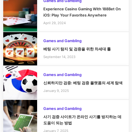
Games and Gambling
Experience Casino Gaming With 188Bet On
iOS: Play Your Favorites Anywhere
April 29, 2024
Games and Gambling
베팅 사기 탐지 및 검증을 위한 차세대 툴
September 14, 2023
Games and Gambling
신뢰하지만 검증: 베팅 검증 플랫폼의 세계 탐색
January 9, 2025
Games and Gambling
사기 검증 사이트가 온라인 사기를 방지하는 데
도움이 되는 방법
January 7, 2025