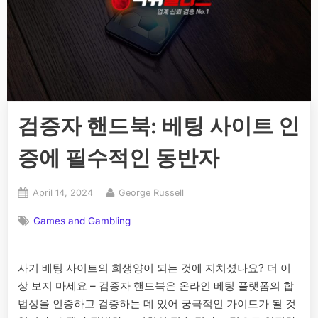
검증자 핸드북: 베팅 사이트 인
증에 필수적인 동반자
Posted
By
April 14, 2024
George Russell
on
Games and Gambling
사기 베팅 사이트의 희생양이 되는 것에 지치셨나요? 더 이
상 보지 마세요 – 검증자 핸드북은 온라인 베팅 플랫폼의 합
법성을 인증하고 검증하는 데 있어 궁극적인 가이드가 될 것