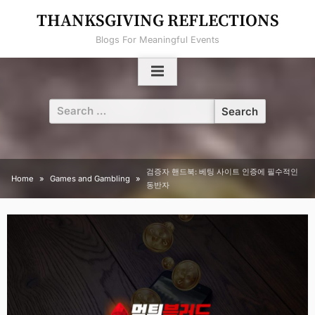
Skip
THANKSGIVING REFLECTIONS
to
Blogs For Meaningful Events
content
Search
for:
검증자 핸드북: 베팅 사이트 인증에 필수적인
Home
Games and Gambling
동반자