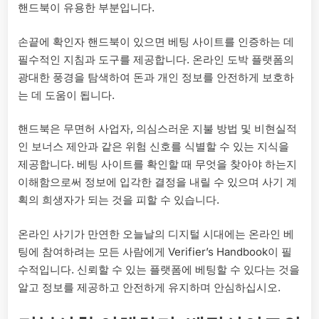
핸드북이 유용한 부분입니다.
손끝에 확인자 핸드북이 있으면 베팅 사이트를 인증하는 데
필수적인 지침과 도구를 제공합니다. 온라인 도박 플랫폼의
광대한 풍경을 탐색하여 돈과 개인 정보를 안전하게 보호하
는 데 도움이 됩니다.
핸드북은 무면허 사업자, 의심스러운 지불 방법 및 비현실적
인 보너스 제안과 같은 위험 신호를 식별할 수 있는 지식을
제공합니다. 베팅 사이트를 확인할 때 무엇을 찾아야 하는지
이해함으로써 정보에 입각한 결정을 내릴 수 있으며 사기 계
획의 희생자가 되는 것을 피할 수 있습니다.
온라인 사기가 만연한 오늘날의 디지털 시대에는 온라인 베
팅에 참여하려는 모든 사람에게 Verifier’s Handbook이 필
수적입니다. 신뢰할 수 있는 플랫폼에 베팅할 수 있다는 것을
알고 정보를 제공하고 안전하게 유지하며 안심하십시오.