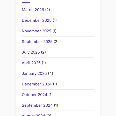
March 2026
(2)
December 2025
(1)
November 2025
(1)
September 2025
(2)
July 2025
(2)
April 2025
(1)
January 2025
(4)
December 2024
(1)
October 2024
(1)
September 2024
(1)
August 2024
(3)