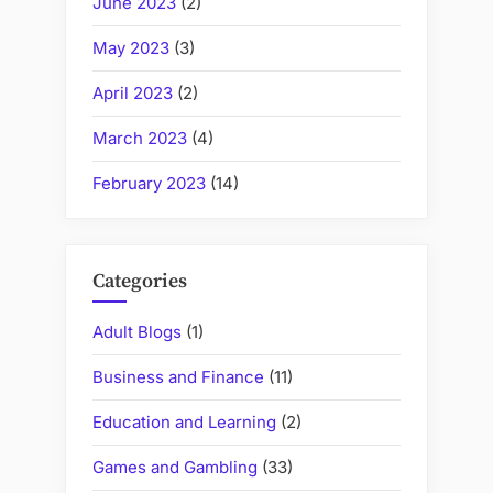
June 2023
(2)
May 2023
(3)
April 2023
(2)
March 2023
(4)
February 2023
(14)
Categories
Adult Blogs
(1)
Business and Finance
(11)
Education and Learning
(2)
Games and Gambling
(33)