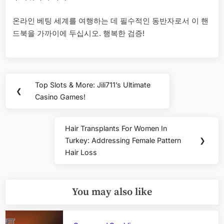
온라인 베팅 세계를 여행하는 데 필수적인 동반자로서 이 핸
드북을 가까이에 두십시오. 행복한 검증!
Post
Top Slots & More: Jili711’s Ultimate
Previous
❮
navigation
Casino Games!
Post:
Hair Transplants For Women In
Next
Turkey: Addressing Female Pattern
❯
Post:
Hair Loss
You may also like