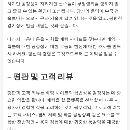
하지만 공정성이 지켜지면 선수들이 부정행위를 당하지 않
고 즐길 수 있는 환경이 조성됩니다. 당신의 운명이 수중 전
술보다는 오로지 운과 기술에 달려 있다는 것을 알고, 평평한
경기장에 발을 내딛는 것과 같습니다.
따라서 다음에 운을 시험할 베팅 사이트를 찾는다면 게임과
확률에 대한 공정성에 대한 그들의 헌신에 대한 조사를 반드
시 하세요. 당신의 경험은 그것으로부터 큰 이익을 얻을 수
있습니다.
– 평판 및 고객 리뷰
평판과 고객 리뷰는 베팅 사이트의 합법성을 결정하는 데 중
요한 역할을 합니다. 베팅을 할 플랫폼을 선택할 때 다른 사
용자가 경험한 것을 고려하는 것이 필수적입니다. 고객 리뷰
는 고객 서비스, 결제 처리 및 확률 공정성과 같은 요소를 포
함한 전반적인 사용자 경험에 대한 귀중한 통찰력을 제공합
니다.